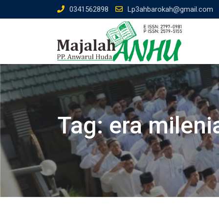
Skip
0341562898
Lp3ahbarokah@gmail.com
to
content
Tag:
era mileni