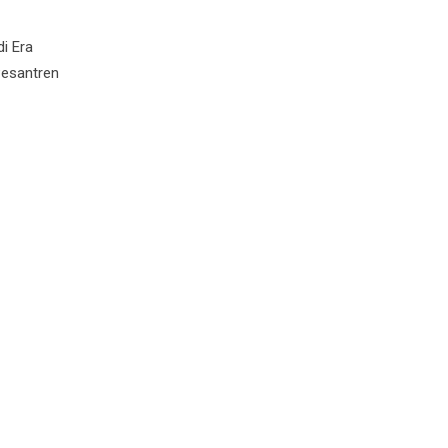
di Era
Pesantren