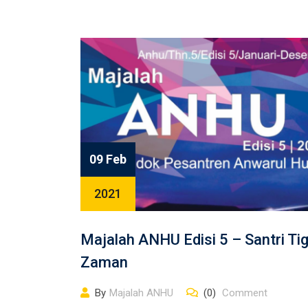
09 Feb
2021
Majalah ANHU Edisi 5 – Santri Ti
Zaman
By
Majalah ANHU
(0)
Comment