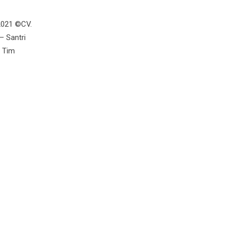
2021 ©CV.
– Santri
: Tim