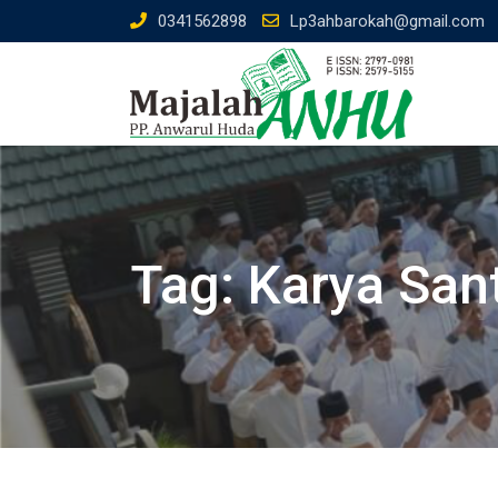
Skip
0341562898
Lp3ahbarokah@gmail.com
to
content
Tag:
Karya Sant