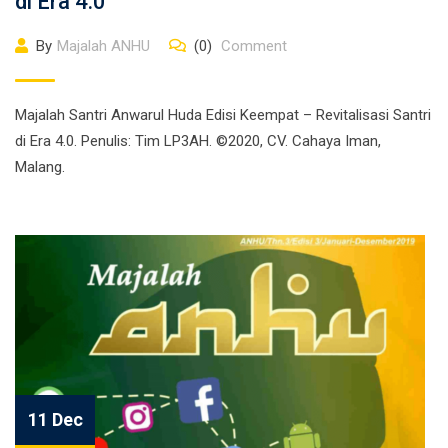
di Era 4.0
By
Majalah ANHU
(0)
Comment
Majalah Santri Anwarul Huda Edisi Keempat – Revitalisasi Santri
di Era 4.0. Penulis: Tim LP3AH. ©2020, CV. Cahaya Iman,
Malang.
11 Dec