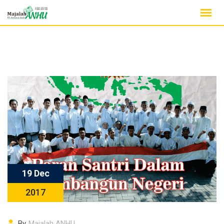
Skip
to
content
19 Dec
2017
By
Majalah ANHU